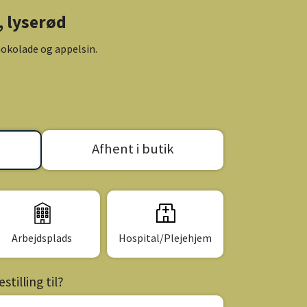
, lyserød
okolade og appelsin.
Afhent i butik
Arbejdsplads
Hospital/Plejehjem
tilling til?