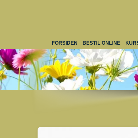
Gå til hoved-indhold
(CURR
FORSIDEN
BESTIL ONLINE
KUR