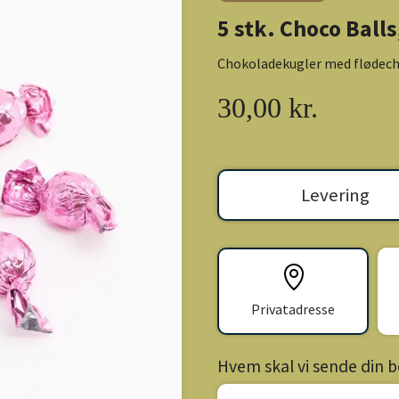
5 stk. Choco Balls
Chokoladekugler med flødech
30,00 kr.
Levering
Privatadresse
Hvem skal vi sende din bes