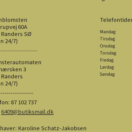
nblomsten
Telefontide
trupvej 60A
Mandag
 Randers SØ
Tirsdag
n 24/7)
Onsdag
----------------------
Torsdag
Fredag
msterautomaten
Lørdag
mærsken 3
Søndag
 Randers
n 24/7)
-----------------
fon: 87 102 737
:
6409@butiksmail.dk
haver: Karoline Schatz-Jakobsen