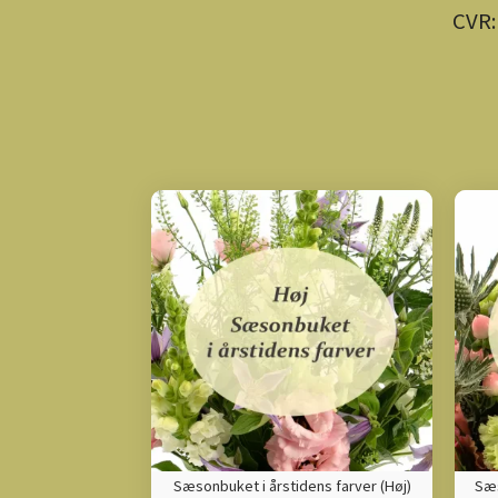
CVR:
Sæsonbuket i årstidens farver (Høj)
Sæs