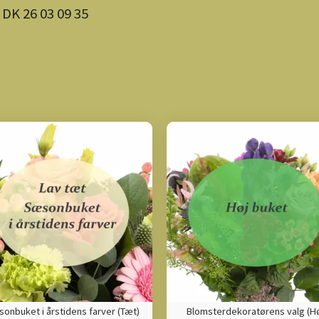
 DK 26 03 09 35
onbuket i årstidens farver (Tæt)
Blomsterdekoratørens valg (Hø