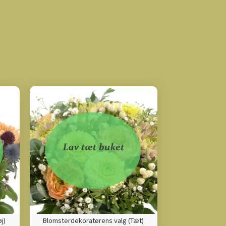
j)
Blomsterdekoratørens valg (Tæt)