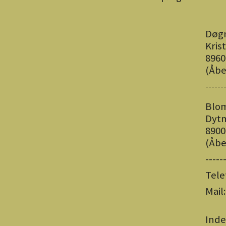
Døg
Kris
8960
(Åbe
------
Blo
Dyt
8900
(Åbe
-----
Tele
Mail
Inde