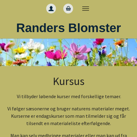
Gå til hoved-indhold
Randers Blomster
Kursus
Vi tilbyder løbende kurser med forskellige temaer.
Vi følger sæsonerne og bruger naturens materialer meget.
Kurserne er endagskurser som man tilmelder sig og får
tilsendt en materialeliste efterfølgende.
Man kan selv medbringe materialer eller man kan ud fra