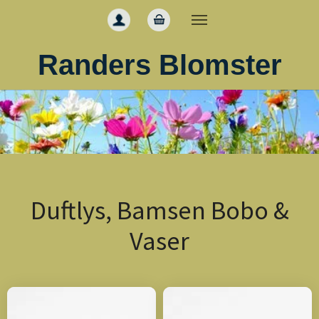
Gå til hoved-indhold
Randers Blomster
Duftlys, Bamsen Bobo &
Vaser